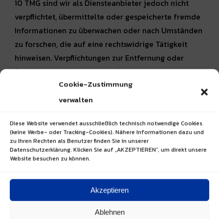
10 TMG sind wir als Diensteanbieter jedoch nicht
verpflichtet, übermittelte oder gespeicherte fremde
Informationen zu überwachen oder nach Umständen
zu forschen, die auf eine rechtswidrige Tätigkeit
hinweisen. Verpflichtungen zur Entfernung oder
Sperrung der Nutzung von Informationen nach den
Cookie-Zustimmung
allgemeinen Gesetzen bleiben hiervon unberührt.
Eine diesbezügliche Haftung ist jedoch erst ab dem
verwalten
Zeitpunkt der Kenntnis einer konkreten
Diese Website verwendet ausschließlich technisch notwendige Cookies
Rechtsverletzung möglich. Bei Bekanntwerden von
(keine Werbe- oder Tracking-Cookies). Nähere Informationen dazu und
entsprechenden Rechtsverletzungen werden wir
zu Ihren Rechten als Benutzer finden Sie in unserer
Datenschutzerklärung. Klicken Sie auf „AKZEPTIEREN“, um direkt unsere
diese Inhalte umgehend entfernen.
Website besuchen zu können.
Haftung für Links:
Akzeptieren
Unser Angebot enthält Links zu externen Webseiten
Dritter, auf deren Inhalte wir keinen Einfluss haben.
Ablehnen