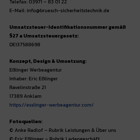
Telefax: 03971 – 83 01 22
E-Mail: info@bruesch-sicherheitstechnik.de
Umsatzsteuer-Identifikationsnummer gemäß
§27 a Umsatzsteuergesetz:
DE137588698
Konzept, Design & Umsetzung:
Eßlinger Werbeagentur
Inhaber: Eric Eßlinger
Ravelinstraße 21
17389 Anklam
https://esslinger-werbeagentur.com/
Fotoquellen:
© Anke Radlof – Rubrik Leistungen & Über uns
© Eric Eßlinger – Rubrik Ladengeschäft